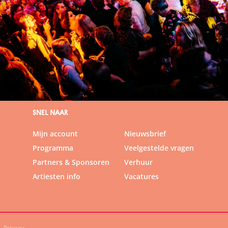
SNEL NAAR
Mijn account
Nieuwsbrief
Programma
Veelgestelde vragen
Partners & Sponsoren
Verhuur
Artiesten info
Vacatures
Privacy