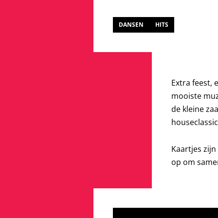
DANSEN
HITS
Extra feest,
mooiste muzi
de kleine za
houseclassic
Kaartjes zij
op om samen