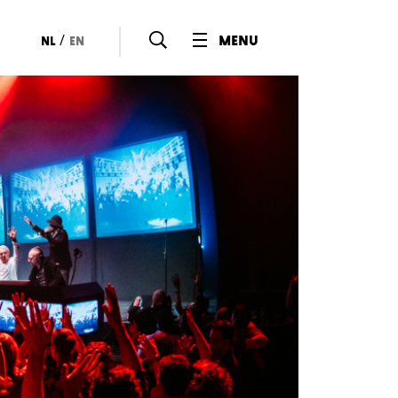
/
menu
nl
en