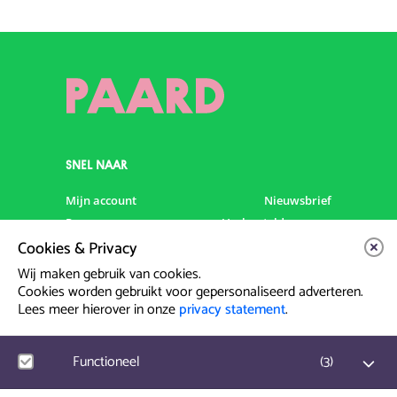
SNEL NAAR
Mijn account
Nieuwsbrief
Programma
Veelgestelde vragen
Cookies & Privacy
Partners & Sponsoren
Verhuur
Artiesten info
Vacatures
Wij maken gebruik van cookies.
Cookies worden gebruikt voor gepersonaliseerd adverteren.
Lees meer hierover in onze
privacy statement
.
Contact & Route
Prinsegracht 12
Functioneel
(
3
)
2512 GA Den Haag