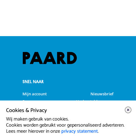
SNEL NAAR
Mijn account
Nieuwsbrief
Programma
Veelgestelde vragen
Cookies & Privacy
Partners & Sponsoren
Verhuur
Artiesten info
Vacatures
Wij maken gebruik van cookies.
Cookies worden gebruikt voor gepersonaliseerd adverteren.
Lees meer hierover in onze
privacy statement
.