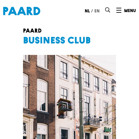
Ga naar hoofdinhoud
/
menu
nl
en
PAARD
Business Club