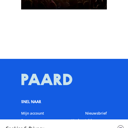
SNEL NAAR
Mijn account
Nieuwsbrief
Programma
Veelgestelde vragen
Partners & Sponsoren
Verhuur