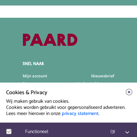
SNEL NAAR
Mijn account
Nieuwsbrief
Programma
Veelgestelde vragen
Cookies & Privacy
Partners & Sponsoren
Verhuur
Artiesten info
Vacatures
Wij maken gebruik van cookies.
Cookies worden gebruikt voor gepersonaliseerd adverteren.
Lees meer hierover in onze
privacy statement
.
Contact & Route
Prinsegracht 12
Functioneel
(
3
)
2512 GA Den Haag