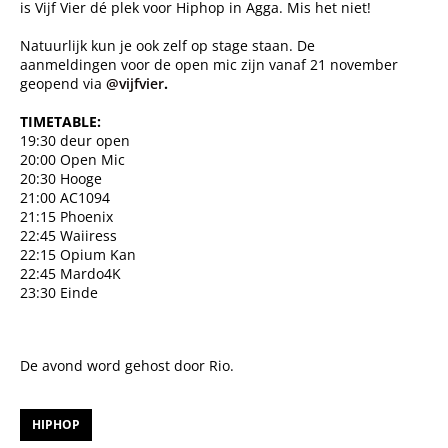
is Vijf Vier dé plek voor Hiphop in Agga. Mis het niet!
Natuurlijk kun je ook zelf op stage staan. De
aanmeldingen voor de open mic zijn vanaf 21 november
geopend via
@vijfvier
.
TIMETABLE:
19:30 deur open
20:00 Open Mic
20:30 Hooge
21:00 AC1094
21:15 Phoenix
22:45 Waiiress
22:15 Opium Kan
22:45 Mardo4K
23:30 Einde
De avond word gehost door Rio.
HIPHOP