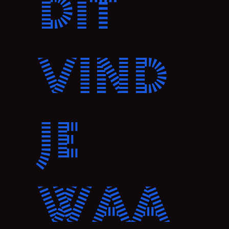
Dit
vind
je
waa