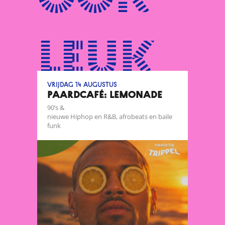
ook
leuk
vrijdag 14 augustus
Paardcafé: Lemonade
90’s &
nieuwe Hiphop en R&B, afrobeats en baile
funk