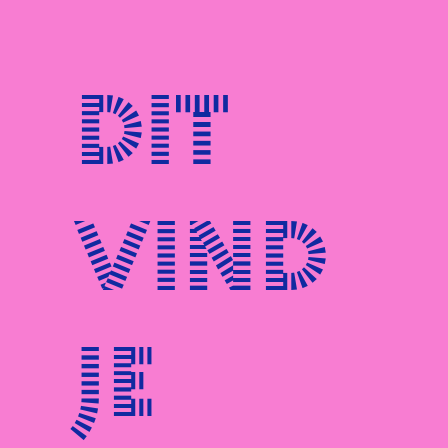
Dit
vind
je