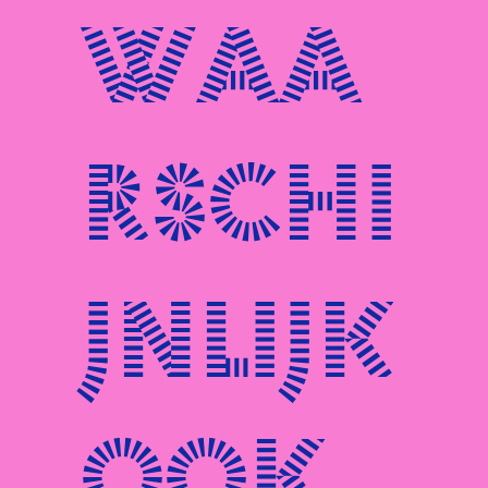
waa
rschi
jnlijk