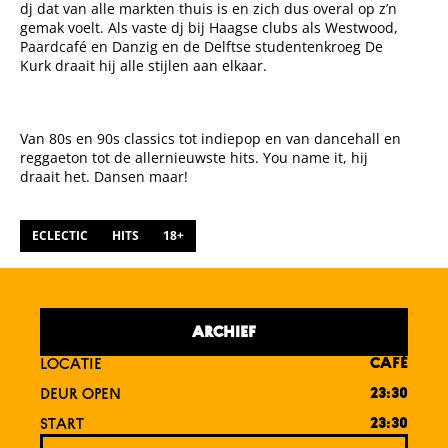
dj dat van alle markten thuis is en zich dus overal op z’n
gemak voelt. Als vaste dj bij Haagse clubs als Westwood,
Paardcafé en Danzig en de Delftse studentenkroeg De
Kurk draait hij alle stijlen aan elkaar.
Van 80s en 90s classics tot indiepop en van dancehall en
reggaeton tot de allernieuwste hits. You name it, hij
draait het. Dansen maar!
ECLECTIC
HITS
18+
ARCHIEF
LOCATIE
CAFÉ
DEUR OPEN
23:30
START
23:30