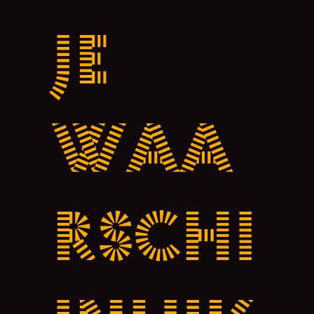
je
waa
rschi