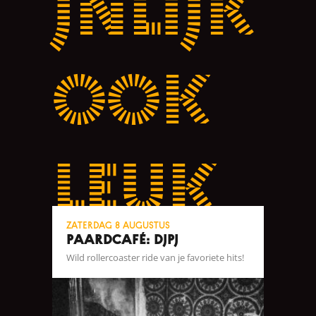
jnlijk
ook
leuk
zaterdag 8 augustus
Paardcafé: DJPJ
Wild rollercoaster ride van je favoriete hits!