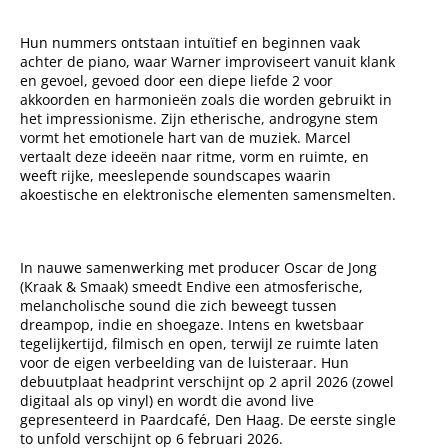
Hun nummers ontstaan intuïtief en beginnen vaak
achter de piano, waar Warner improviseert vanuit klank
en gevoel, gevoed door een diepe liefde 2 voor
akkoorden en harmonieën zoals die worden gebruikt in
het impressionisme. Zijn etherische, androgyne stem
vormt het emotionele hart van de muziek. Marcel
vertaalt deze ideeën naar ritme, vorm en ruimte, en
weeft rijke, meeslepende soundscapes waarin
akoestische en elektronische elementen samensmelten.
In nauwe samenwerking met producer Oscar de Jong
(Kraak & Smaak) smeedt Endive een atmosferische,
melancholische sound die zich beweegt tussen
dreampop, indie en shoegaze. Intens en kwetsbaar
tegelijkertijd, filmisch en open, terwijl ze ruimte laten
voor de eigen verbeelding van de luisteraar. Hun
debuutplaat headprint verschijnt op 2 april 2026 (zowel
digitaal als op vinyl) en wordt die avond live
gepresenteerd in Paardcafé, Den Haag. De eerste single
to unfold verschijnt op 6 februari 2026.