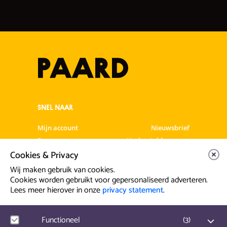
SNEL NAAR
Mijn account
Nieuwsbrief
Programma
Veelgestelde vragen
Cookies & Privacy
Partners & Sponsoren
Verhuur
Artiesten info
Vacatures
Wij maken gebruik van cookies.
Cookies worden gebruikt voor gepersonaliseerd adverteren.
Lees meer hierover in onze
privacy statement
.
Contact & Route
Prinsegracht 12
Functioneel
(
3
)