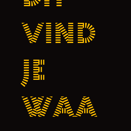
vind
je
waa