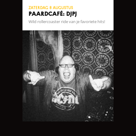
zaterdag 8 augustus
Paardcafé: DJPJ
Wild rollercoaster ride van je favoriete hits!