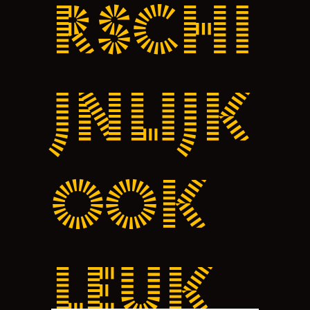
rschi
jnlijk
ook
leuk