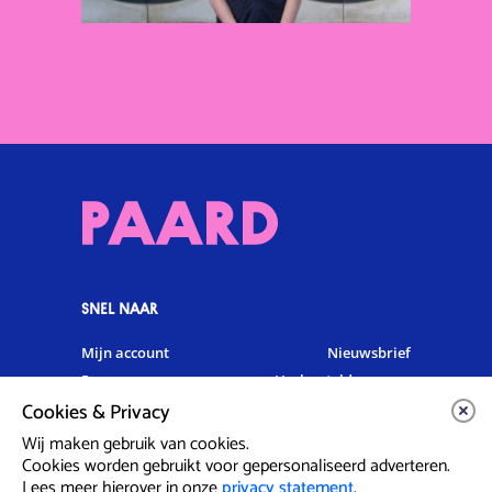
SNEL NAAR
Mijn account
Nieuwsbrief
Programma
Veelgestelde vragen
Cookies & Privacy
Partners & Sponsoren
Verhuur
Artiesten info
Vacatures
Wij maken gebruik van cookies.
Cookies worden gebruikt voor gepersonaliseerd adverteren.
Lees meer hierover in onze
privacy statement
.