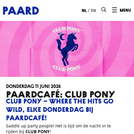
Ga naar hoofdinhoud
/
menu
nl
en
donderdag 11 juni 2026
Paardcafé: CLUB PONY
CLUB PONY – WHERE THE HITS GO
WILD, ELKE DONDERDAG BIJ
PAARDCAFÉ!
Saddle up party people! Het is tijd om de nacht in te
rijden bij
CLUB PONY
!