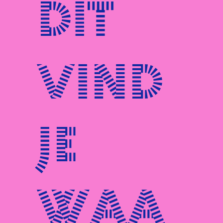
Dit
vind
je
waa