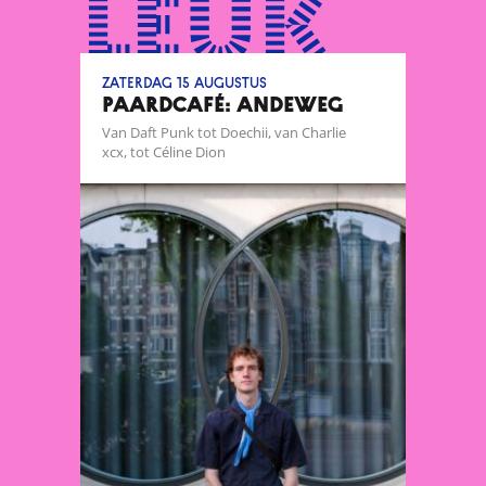
leuk
zaterdag 15 augustus
Paardcafé: Andeweg
Van Daft Punk tot Doechii, van Charlie
xcx, tot Céline Dion