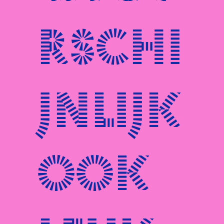
rschi
jnlijk
ook