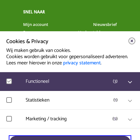
SNEL NAAR
Mijn account
Nieuwsbrief
Programma
Veelgestelde vragen
Cookies & Privacy
Partners & Sponsoren
Verhuur
Artiesten info
Vacatures
Wij maken gebruik van cookies.
Cookies worden gebruikt voor gepersonaliseerd adverteren.
Lees meer hierover in onze
privacy statement
.
Contact & Route
Prinsegracht 12
Functioneel
(
3
)
2512 GA Den Haag
Google Analytics
Statistieken
(
1
)
info@paard.nl
Bezoekersstatistieken, websitebezoek en gebruik wordt
070 750 34 34
gemeten en gebruikersgegevens worden anoniem
verzameld.
Hotjar
Marketing / tracking
(
9
)
Gebruikersgegevens en gedrag worden opgeslagen voor
optimalisatie van de website.
Ticketworks
Vimeo