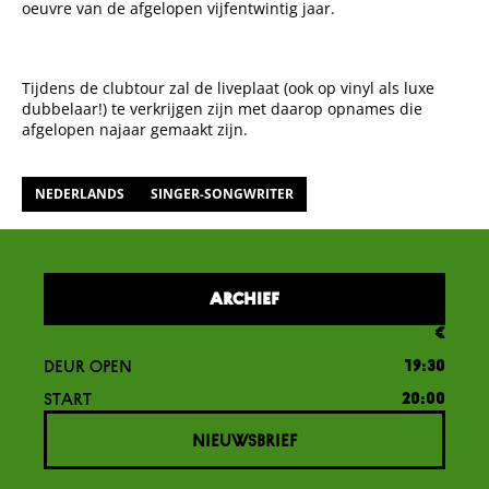
oeuvre van de afgelopen vijfentwintig jaar.
Tijdens de clubtour zal de liveplaat (ook op vinyl als luxe
dubbelaar!) te verkrijgen zijn met daarop opnames die
afgelopen najaar gemaakt zijn.
NEDERLANDS
SINGER-SONGWRITER
ARCHIEF
€
DEUR OPEN
19:30
START
20:00
NIEUWSBRIEF