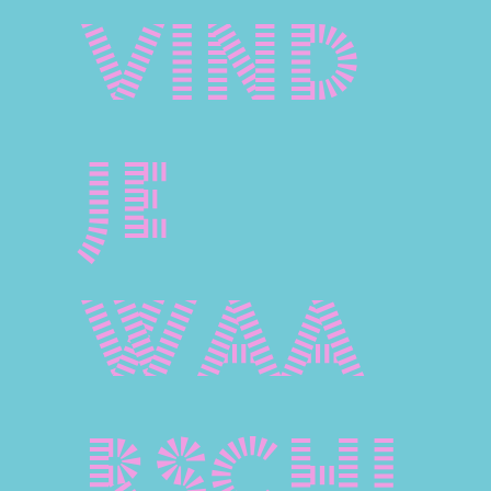
vind
je
waa
rschi