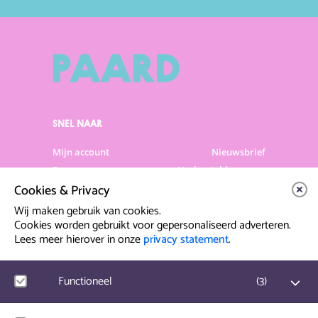
SNEL NAAR
Mijn account
Nieuwsbrief
Programma
Veelgestelde vragen
Cookies & Privacy
Partners & Sponsoren
Verhuur
Artiesten info
Vacatures
Wij maken gebruik van cookies.
Cookies worden gebruikt voor gepersonaliseerd adverteren.
Lees meer hierover in onze
privacy statement
.
Contact & Route
Prinsegracht 12
Functioneel
(
3
)
2512 GA Den Haag