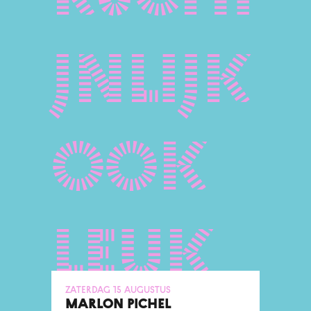
jnlijk
ook
leuk
zaterdag 15 augustus
MARLON PICHEL