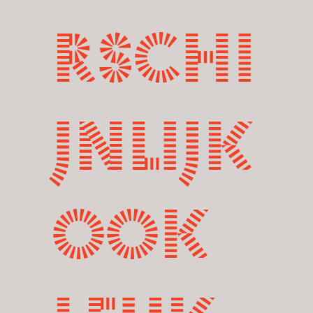
rschi
jnlijk
ook