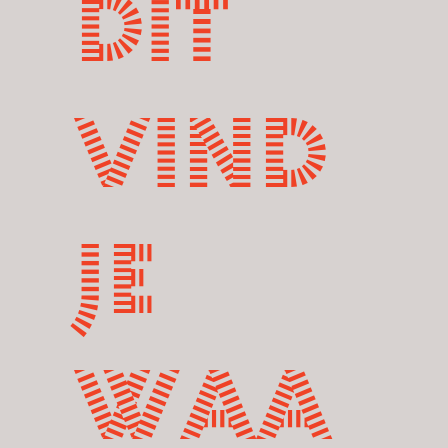
Dit
vind
je
waa