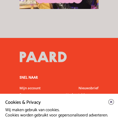
SNEL NAAR
Mijn account
Nieuwsbrief
Programma
Veelgestelde vragen
Cookies & Privacy
Partners & Sponsoren
Verhuur
Artiesten info
Vacatures
Wij maken gebruik van cookies.
Cookies worden gebruikt voor gepersonaliseerd adverteren.