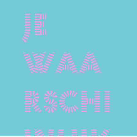
je
waa
rschi