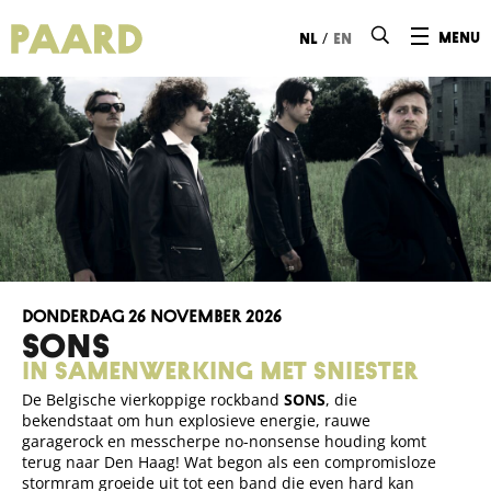
Ga naar hoofdinhoud
/
menu
nl
en
donderdag 26 november 2026
SONS
In samenwerking met Sniester
De Belgische vierkoppige rockband
SONS
, die
bekendstaat om hun explosieve energie, rauwe
garagerock en messcherpe no-nonsense houding komt
terug naar Den Haag! Wat begon als een compromisloze
stormram groeide uit tot een band die even hard kan