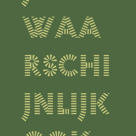
waa
rschi
jnlijk