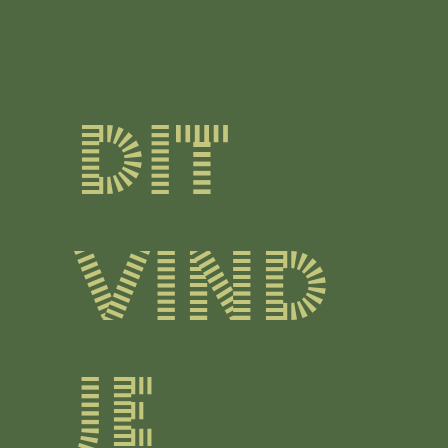
Dit
vind
je