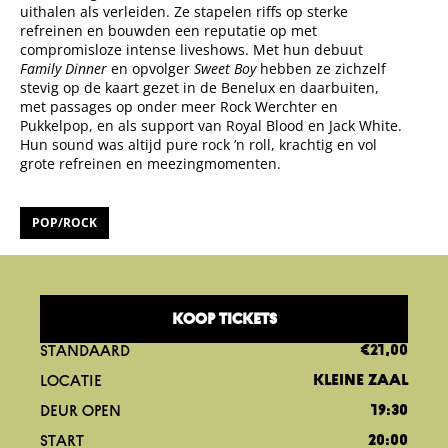
uithalen als verleiden. Ze stapelen riffs op sterke
refreinen en bouwden een reputatie op met
compromisloze intense liveshows. Met hun debuut
Family Dinner
en opvolger
Sweet Boy
hebben ze zichzelf
stevig op de kaart gezet in de Benelux en daarbuiten,
met passages op onder meer Rock Werchter en
Pukkelpop, en als support van Royal Blood en Jack White.
Hun sound was altijd pure rock ’n roll, krachtig en vol
grote refreinen en meezingmomenten.
POP/ROCK
KOOP TICKETS
STANDAARD
€21,00
LOCATIE
KLEINE ZAAL
DEUR OPEN
19:30
START
20:00