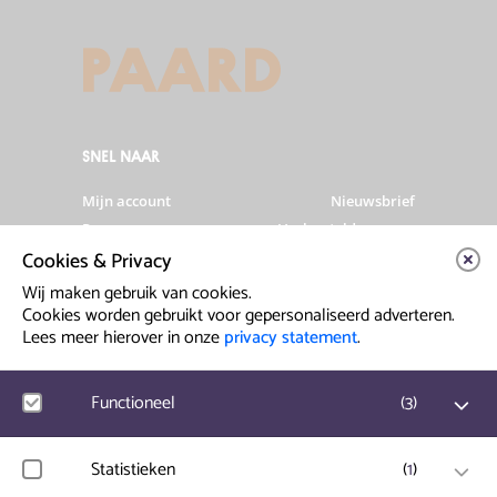
SNEL NAAR
Mijn account
Nieuwsbrief
Programma
Veelgestelde vragen
Cookies & Privacy
Partners & Sponsoren
Verhuur
Artiesten info
Vacatures
Wij maken gebruik van cookies.
Cookies worden gebruikt voor gepersonaliseerd adverteren.
Lees meer hierover in onze
privacy statement
.
Contact & Route
Prinsegracht 12
Functioneel
(
3
)
2512 GA Den Haag
Google Analytics
Statistieken
(
1
)
info@paard.nl
Bezoekersstatistieken, websitebezoek en gebruik wordt