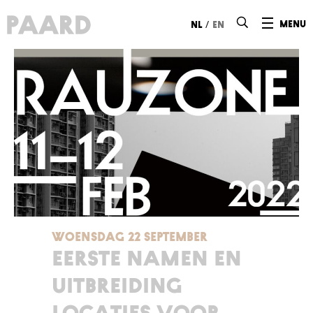
Ga naar hoofdinhoud
/
menu
nl
en
WOENSDAG 22 SEPTEMBER
EERSTE NAMEN EN
UITBREIDING