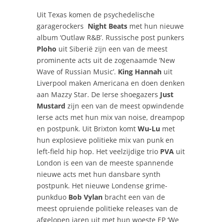
Uit Texas komen de psychedelische
garagerockers
Night Beats
met hun nieuwe
album ‘Outlaw R&B’. Russische post punkers
Ploho
uit Siberië zijn een van de meest
prominente acts uit de zogenaamde ‘New
Wave of Russian Music’.
King Hannah
uit
Liverpool maken Americana en doen denken
aan Mazzy Star
. De Ierse shoegazers
Just
Mustard
zijn een van de meest opwindende
Ierse acts met hun mix van noise, dreampop
en postpunk. Uit Brixton komt
Wu-Lu
met
hun explosieve politieke mix van punk en
left-field hip hop. Het veelzijdige trio
PVA
uit
London is een van de meeste spannende
nieuwe acts met hun dansbare synth
postpunk.
Het nieuwe Londense grime-
punkduo
Bob Vylan
bracht een van de
meest opruiende politieke releases van de
afgelopen jaren uit met hun woeste EP ‘We