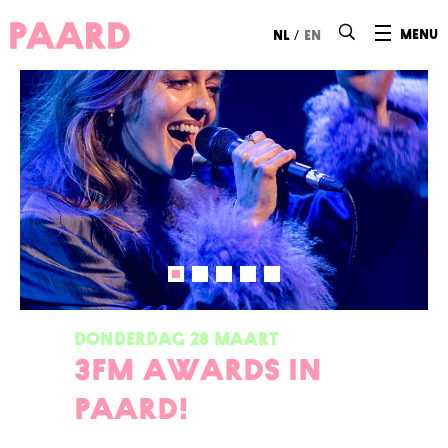
Ga naar hoofdinhoud
/
menu
nl
en
DONDERDAG 28 MAART
3FM awards in
PAARD!