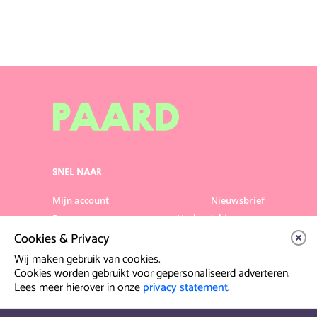
SNEL NAAR
Mijn account
Nieuwsbrief
Programma
Veelgestelde vragen
Cookies & Privacy
Partners & Sponsoren
Verhuur
Artiesten info
Vacatures
Wij maken gebruik van cookies.
Cookies worden gebruikt voor gepersonaliseerd adverteren.
Lees meer hierover in onze
privacy statement
.
Contact & Route