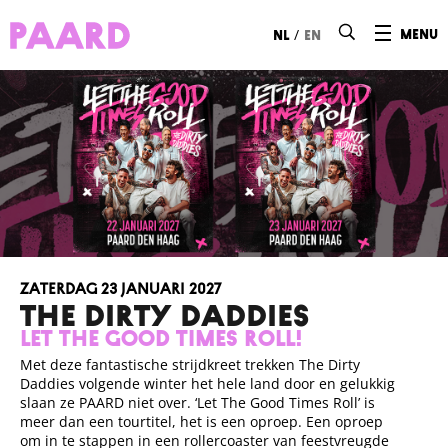
Ga naar hoofdinhoud
/
menu
nl
en
zaterdag 23 januari 2027
THE DIRTY DADDIES
LET THE GOOD TIMES ROLL!
Met deze fantastische strijdkreet trekken The Dirty
Daddies volgende winter het hele land door en gelukkig
slaan ze PAARD niet over. ‘Let The Good Times Roll’ is
meer dan een tourtitel, het is een oproep. Een oproep
om in te stappen in een rollercoaster van feestvreugde