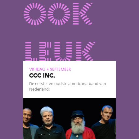
ook
leuk
vrijdag 4 september
CCC INC.
De eerste- en oudste americana-band van
Nederland!