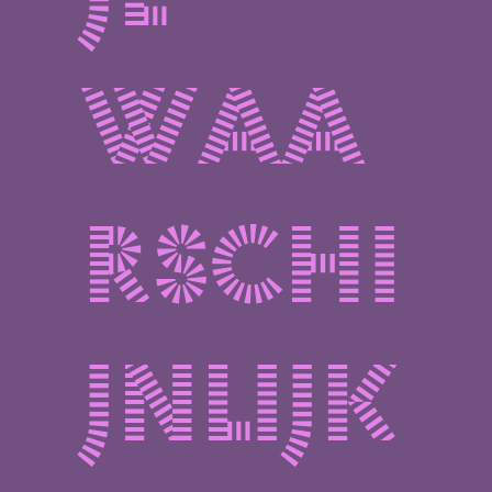
je
waa
rschi
jnlijk