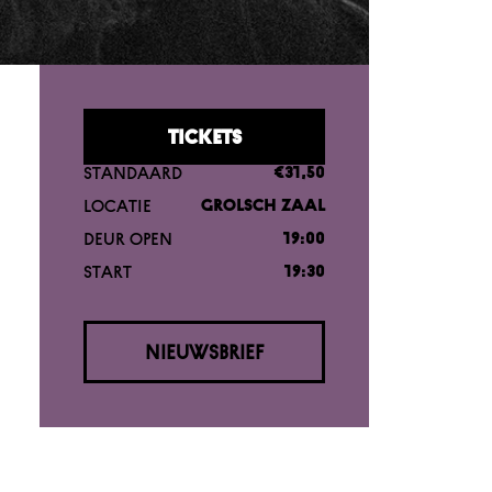
TICKETS
STANDAARD
€31,50
LOCATIE
GROLSCH ZAAL
DEUR OPEN
19:00
START
19:30
NIEUWSBRIEF