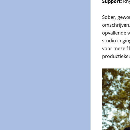
Support
: Rh
Sober, gewor
omschrijven.
opvallende wi
studio in gi
voor mezelf 
productiekeu