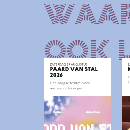
waar
ook 
zaterdag 29 augustus
z
PAARD VAN STAL
2026
T
1
Hét Haagse festival voor
muziekontdekkingen