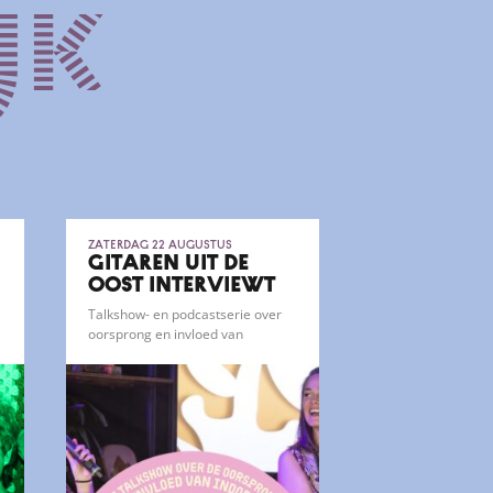
jk
zaterdag 22 augustus
GITAREN UIT DE
OOST INTERVIEWT
FARADAYS
Talkshow- en podcastserie over
oorsprong en invloed van
Indorock