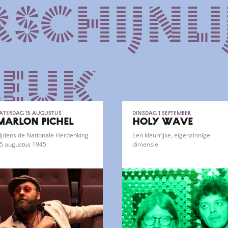
schijnli
leuk
aterdag 15 augustus
dinsdag 1 september
MARLON PICHEL
HOLY WAVE
ijdens de Nationale Herdenking
Een kleurrijke, eigenzinnige
5 augustus 1945
dimensie