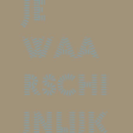
je
waa
rschi
jnlijk