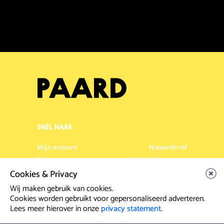
SNEL NAAR
Mijn account
Nieuwsbrief
Programma
Veelgestelde vragen
Cookies & Privacy
Partners & Sponsoren
Verhuur
Artiesten info
Vacatures
Wij maken gebruik van cookies.
Cookies worden gebruikt voor gepersonaliseerd adverteren.
Lees meer hierover in onze
privacy statement
.
Contact & Route