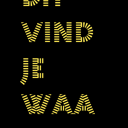
vind
je
waa