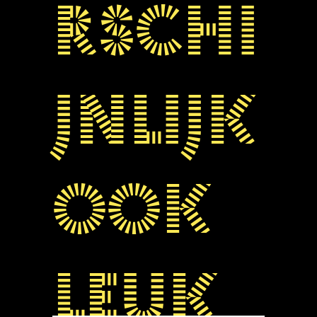
rschi
jnlijk
ook
leuk