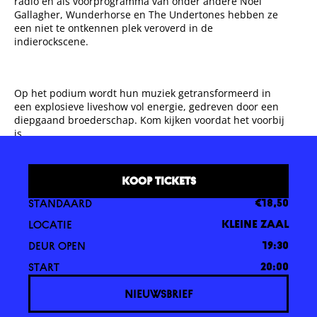
radio en als voorprogramma van onder andere Noel
Gallagher, Wunderhorse en The Undertones hebben ze
een niet te ontkennen plek veroverd in de
indierockscene.
Op het podium wordt hun muziek getransformeerd in
een explosieve liveshow vol energie, gedreven door een
diepgaand broederschap. Kom kijken voordat het voorbij
is.
KOOP TICKETS
STANDAARD
€18,50
LOCATIE
KLEINE ZAAL
DEUR OPEN
19:30
START
20:00
NIEUWSBRIEF