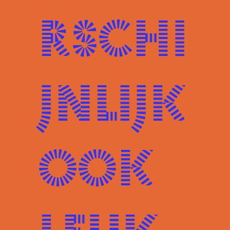
rschi
jnlijk
ook