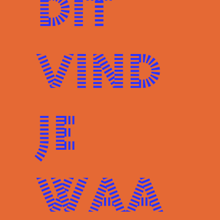
Dit
vind
je
waa