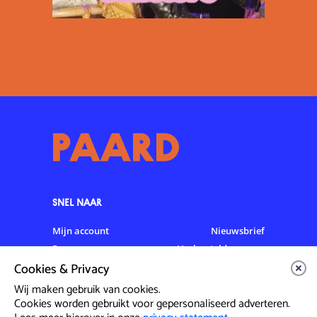
SNEL NAAR
Mijn account
Nieuwsbrief
Programma
Veelgestelde vragen
Cookies & Privacy
Partners & Sponsoren
Verhuur
Artiesten info
Vacatures
Wij maken gebruik van cookies.
Cookies worden gebruikt voor gepersonaliseerd adverteren.