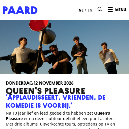
Ga naar hoofdinhoud
/
menu
nl
en
donderdag 12 november 2026
QUEEN’S PLEASURE
‘Applaudisseert, vrienden, de
komedie is voorbij.’
Na 10 jaar lief en leed gedeeld te hebben zet
Queen’s
Pleasure
er na deze clubtour definitief een punt achter.
Met drie albums, uitverkochte tours, optredens op TV en