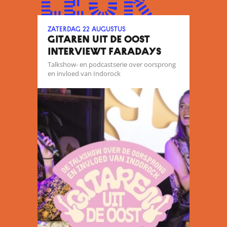
leuk
zaterdag 22 augustus
GITAREN UIT DE OOST
INTERVIEWT FARADAYS
Talkshow- en podcastserie over oorsprong
en invloed van Indorock