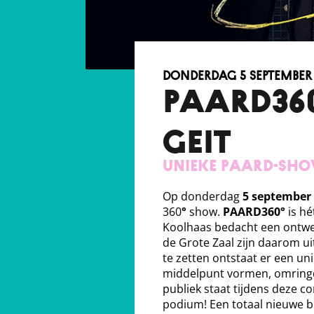
donderdag 5 september
PAARD360:
GEIT
Unieke PAARD-show
Op donderdag
5 september
360
°
show.
PAARD360°
is hé
Koolhaas bedacht een ontwer
de Grote Zaal zijn daarom u
te zetten ontstaat er een un
middelpunt vormen, omringd 
publiek staat tijdens deze 
podium! Een totaal nieuwe be