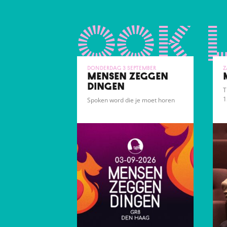
ook 
donderdag 3 september
z
MENSEN ZEGGEN
DINGEN
T
1
Spoken word die je moet horen