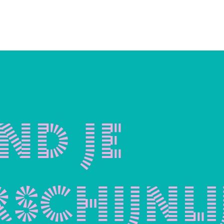
nd je
schijnli