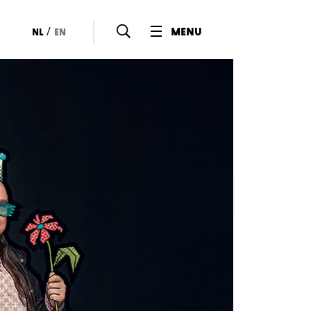
/
menu
nl
en