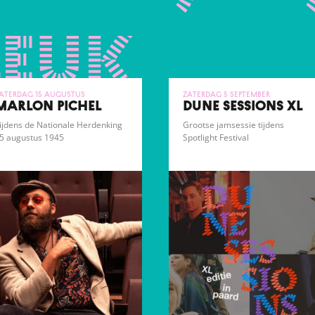
leuk
aterdag 15 augustus
zaterdag 5 september
MARLON PICHEL
DUNE SESSIONS XL
ijdens de Nationale Herdenking
Grootse jamsessie tijdens
5 augustus 1945
Spotlight Festival