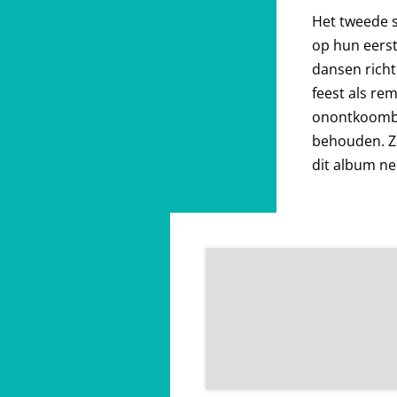
Het tweede s
op hun eers
dansen richt
feest als re
onontkoombaa
behouden. Zo
dit album ne