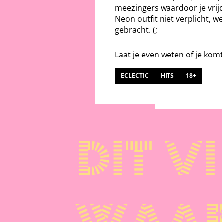
meezingers waardoor je vrij
Neon outfit niet verplicht, w
gebracht. (;
Laat je even weten of je kom
ECLECTIC
HITS
18+
Dit vi