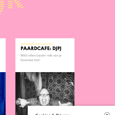
jk
zaterdag 8 augustus
Paardcafé: DJPJ
Wild rollercoaster ride van je
favoriete hits!