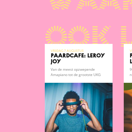
waar
ook 
vrijdag 7 augustus
v
Paardcafé: Leroy
Joy
Van de meest opzwepende
9
Amapiano tot de grootste UKG
n
bangers en alles er tussen in.
e