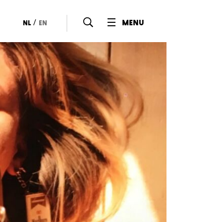
/
menu
nl
en