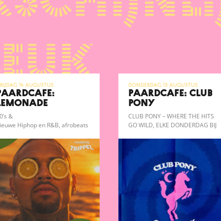
schijnli
leuk
rijdag 14 augustus
donderdag 13 augustus
Paardcafé:
Paardcafé: CLUB
Lemonade
PONY
0’s &
CLUB PONY – WHERE THE HITS
ieuwe Hiphop en R&B, afrobeats
GO WILD, ELKE DONDERDAG BIJ
n baile funk
PAARDCAFÉ!