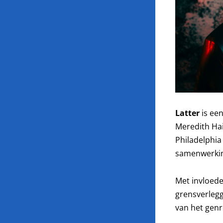
Latter
is een
Meredith Hai
Philadelphia
samenwerkin
Met invloede
grensverleg
van het gen