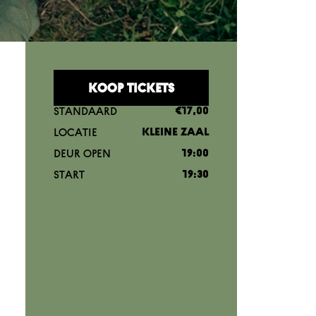
KOOP TICKETS
STANDAARD
€17,00
LOCATIE
KLEINE ZAAL
DEUR OPEN
19:00
START
19:30