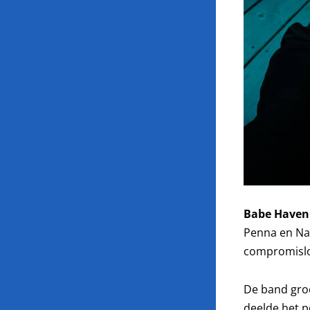
Babe Haven
Penna en Nao
compromislo
De band gro
deelde het 