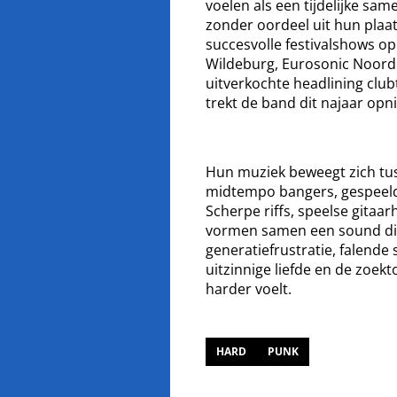
voelen als een tijdelijke s
zonder oordeel uit hun plaa
succesvolle festivalshows o
Wildeburg, Eurosonic Noorde
uitverkochte headlining clubt
trekt de band dit najaar opn
Hun muziek beweegt zich tus
midtempo bangers, gespeeld
Scherpe riffs, speelse gitaa
vormen samen een sound di
generatiefrustratie, falende
uitzinnige liefde en de zoek
harder voelt.
HARD
PUNK