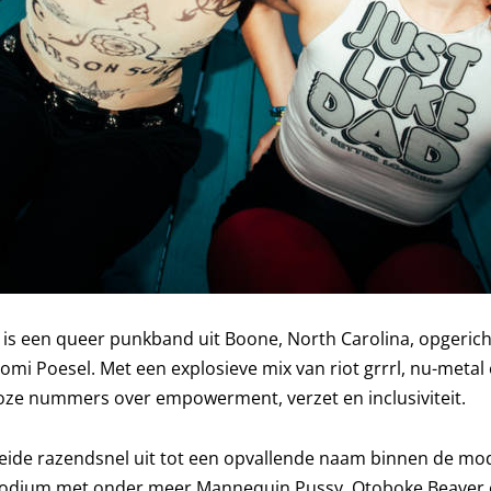
is een queer punkband uit Boone, North Carolina, opgericht 
mi Poesel. Met een explosieve mix van riot grrrl, nu-meta
ze nummers over empowerment, verzet en inclusiviteit.
eide razendsnel uit tot een opvallende naam binnen de m
podium met onder meer Mannequin Pussy, Otoboke Beaver en