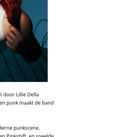
door Lillie Della
l en punk maakt de band
oderne punkscene,
 Pinkshift, en speelde