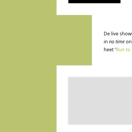
De live sho
in
no time
ont
heet ‘
Run to