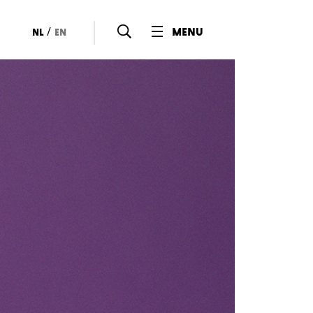
/
menu
nl
en