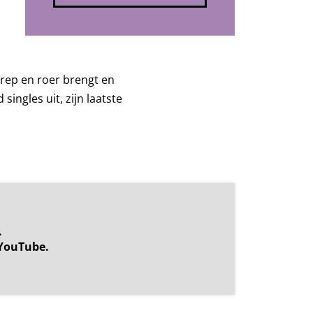
n rep en roer brengt en
ngles uit, zijn laatste
.
YouTube.