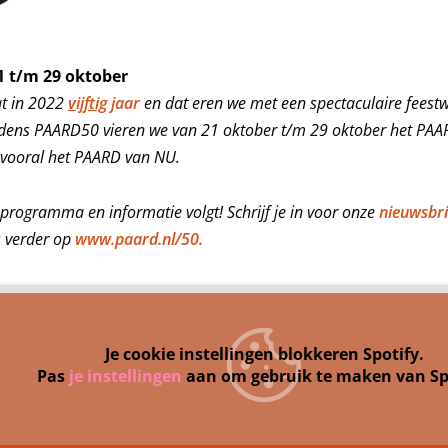
1 t/m 29 oktober
t in 2022
vijftig
jaar
en dat eren we met een spectaculaire feestw
ijdens PAARD50 vieren we van 21 oktober t/m 29 oktober het PAA
 vooral het PAARD van NU.
rogramma en informatie volgt! Schrijf je in voor onze
nieuwsbri
s verder op
www.paard.nl/50.
Je cookie instellingen blokkeren Spotify.
Pas
je instellingen
aan om gebruik te maken van Sp