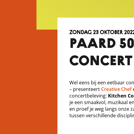
zondag 23 oktober 202
PAARD 50
CONCERT
Wel eens bij een eetbaar co
– presenteert
Creative Chef
concert
beleving:
Kitchen
Co
je een smaakvol, muzikaal e
en proef je weg langs onze z
tussen verschillende discipl