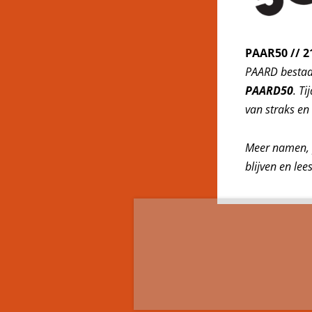
PAAR50 // 2
PAARD bestaa
PAARD50
. T
van straks en
Meer namen, p
blijven en lee