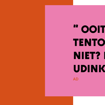
“ Ooi
tento
Niet? 
Udink
AD