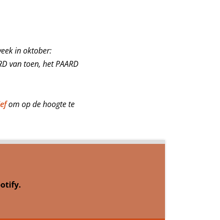
eek in oktober:
RD van toen, het PAARD
ef
om op de hoogte te
otify.