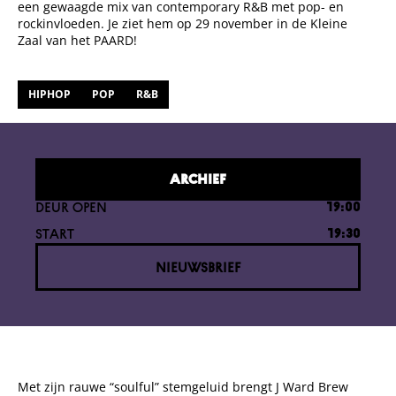
een gewaagde mix van contemporary R&B met pop- en
rockinvloeden. Je ziet hem op 29 november in de Kleine
Zaal van het PAARD!
HIPHOP
POP
R&B
ARCHIEF
DEUR OPEN
19:00
START
19:30
NIEUWSBRIEF
Met zijn rauwe “soulful” stemgeluid brengt J Ward Brew