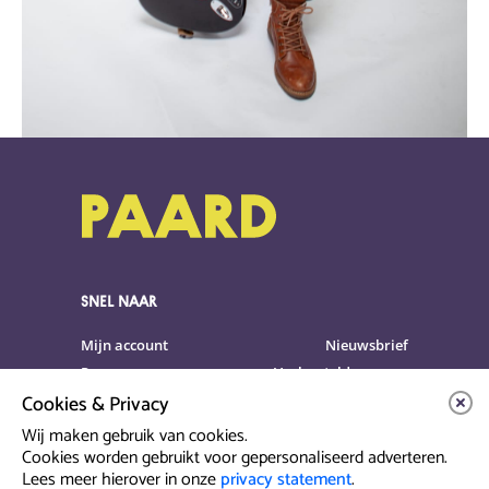
SNEL NAAR
Mijn account
Nieuwsbrief
Programma
Veelgestelde vragen
Cookies & Privacy
Partners & Sponsoren
Verhuur
Artiesten info
Vacatures
Wij maken gebruik van cookies.
Cookies worden gebruikt voor gepersonaliseerd adverteren.
Lees meer hierover in onze
privacy statement
.