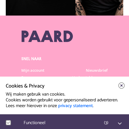
SNEL NAAR
Mijn account
Nieuwsbrief
Programma
Veelgestelde vragen
Cookies & Privacy
Partners & Sponsoren
Verhuur
Artiesten info
Vacatures
Wij maken gebruik van cookies.
Cookies worden gebruikt voor gepersonaliseerd adverteren.
Lees meer hierover in onze
privacy statement
.
Contact & Route
Prinsegracht 12
Functioneel
(
3
)
2512 GA Den Haag