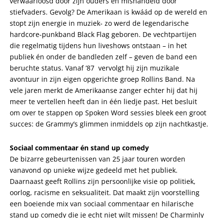
verwaarloosd door zijn ouders en mishandeld door
stiefvaders. Gevolg? De Amerikaan is kwáád op de wereld en
stopt zijn energie in muziek- zo werd de legendarische
hardcore-punkband Black Flag geboren. De vechtpartijen
die regelmatig tijdens hun liveshows ontstaan – in het
publiek én onder de bandleden zelf – geven de band een
beruchte status. Vanaf ’87 vervolgt hij zijn muzikale
avontuur in zijn eigen opgerichte groep Rollins Band. Na
vele jaren merkt de Amerikaanse zanger echter hij dat hij
meer te vertellen heeft dan in één liedje past. Het besluit
om over te stappen op Spoken Word sessies bleek een groot
succes: de Grammy’s glimmen inmiddels op zijn nachtkastje.
Sociaal commentaar én stand up comedy
De bizarre gebeurtenissen van 25 jaar touren worden
vanavond op unieke wijze gedeeld met het publiek.
Daarnaast geeft Rollins zijn persoonlijke visie op politiek,
oorlog, racisme en seksualiteit. Dat maakt zijn voorstelling
een boeiende mix van sociaal commentaar en hilarische
stand up comedy die je echt niet wilt missen! De Charminly