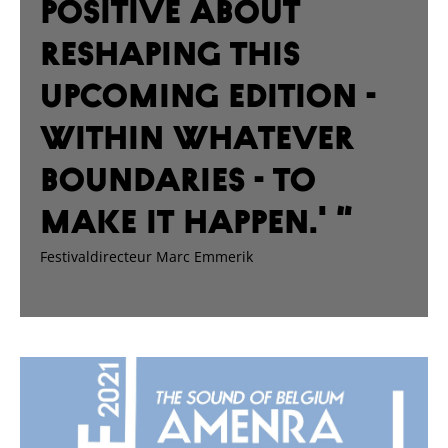
positive about
reshaping this
upcoming edition -
within whatever
boundaries - to
make it happen.' “
Festivaldirecteur Marc
Emmerik