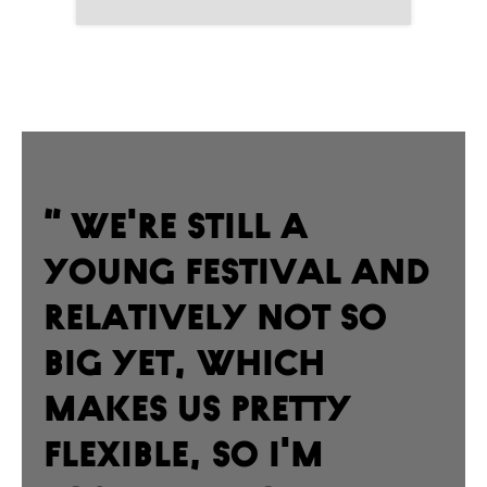
“ We're still a
young festival and
relatively not so
big yet, which
makes us pretty
flexible, so I'm