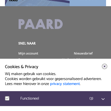
SNEL NAAR
Mijn account
Nieuwsbrief
Programma
Veelgestelde vragen
Cookies & Privacy
Partners & Sponsoren
Verhuur
Artiesten info
Vacatures
Wij maken gebruik van cookies.
Cookies worden gebruikt voor gepersonaliseerd adverteren.
Lees meer hierover in onze
privacy statement
.
Contact & Route
Prinsegracht 12
Functioneel
(
3
)
2512 GA Den Haag