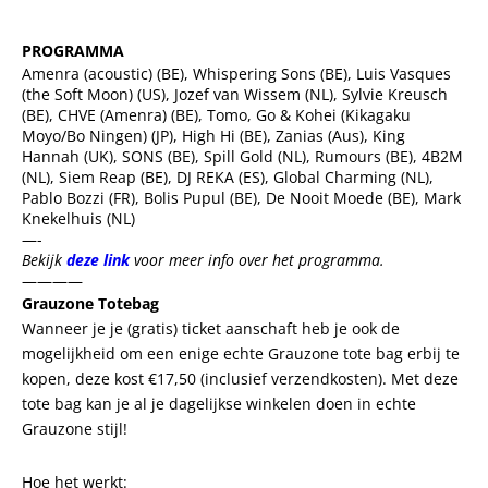
PROGRAMMA
Amenra (acoustic) (BE), Whispering Sons (BE), Luis Vasques
(the Soft Moon) (US), Jozef van Wissem (NL), Sylvie Kreusch
(BE), CHVE (Amenra) (BE), Tomo, Go & Kohei (Kikagaku
Moyo/Bo Ningen) (JP), High Hi (BE), Zanias (Aus), King
Hannah (UK), SONS (BE), Spill Gold (NL), Rumours (BE), 4B2M
(NL), Siem Reap (BE), DJ REKA (ES), Global Charming (NL),
Pablo Bozzi (FR), Bolis Pupul (BE), De Nooit Moede (BE), Mark
Knekelhuis (NL)
—-
Bekijk
deze link
voor meer info over het programma.
————
Grauzone Totebag
Wanneer je je (gratis) ticket aanschaft heb je ook de
mogelijkheid om een enige echte Grauzone tote bag erbij te
kopen, deze kost €17,50 (inclusief verzendkosten). Met deze
tote bag kan je al je dagelijkse winkelen doen in echte
Grauzone stijl!
Hoe het werkt: