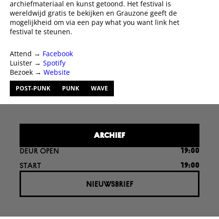
archiefmateriaal en kunst getoond. Het festival is
wereldwijd gratis te bekijken en Grauzone geeft de
mogelijkheid om via een pay what you want link het
festival te steunen.
Attend →
Facebook
Luister →
Spotify
Bezoek →
Website
POST-PUNK
PUNK
WAVE
ARCHIEF
DEUR OPEN
19:00
START
19:00
NIEUWSBRIEF