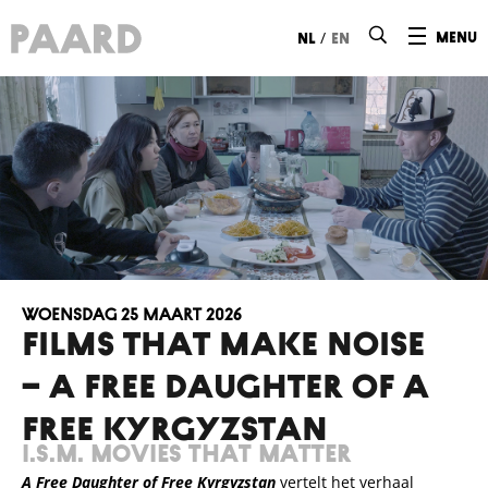
Ga naar hoofdinhoud
/
menu
nl
en
woensdag 25 maart 2026
FILMS THAT MAKE NOISE
– A Free Daughter of a
Free Kyrgyzstan
i.s.m. Movies that Matter
A Free Daughter of Free Kyrgyzstan
vertelt het verhaal