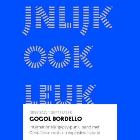
jnlijk
ook
leuk
dinsdag 1 september
GOGOL BORDELLO
Internationale 'gypsy-punk' band met
Oekraïense roots en explosieve sound