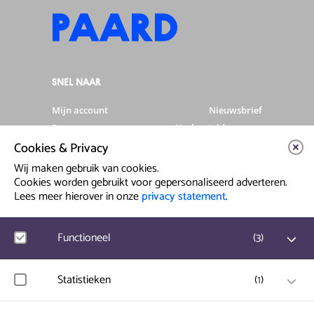
SNEL NAAR
Mijn account
Nieuwsbrief
Programma
Veelgestelde vragen
Cookies & Privacy
Partners & Sponsoren
Verhuur
Artiesten info
Vacatures
Wij maken gebruik van cookies.
Cookies worden gebruikt voor gepersonaliseerd adverteren.
Lees meer hierover in onze
privacy statement
.
Contact & Route
Prinsegracht 12
Functioneel
(
3
)
2512 GA Den Haag
Google Analytics
Statistieken
(
1
)
info@paard.nl
Bezoekersstatistieken, websitebezoek en gebruik wordt
070 750 34 34
gemeten en gebruikersgegevens worden anoniem