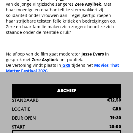
van de jonge Kirgizische zangeres
Zere Asylbek
. Met
haar moedige en onafhankelijke stem wakkert zij
solidariteit onder vrouwen aan. Tegelijkertijd roepen
haar strijdbare teksten felle kritiek en bedreigingen op.
Zere en haar familie maken zich zorgen: houdt ze zich
staande onder de mentale druk?
Na afloop van de film gaat moderator
Jesse Evers
in
gesprek met
Zere Asylbek
het publiek.
De vertoning vindt plaats in
GR8
tijdens het
Movies That
Matter Festival 2026
.
ARCHIEF
STANDAARD
€12,50
LOCATIE
GR8
DEUR OPEN
19:30
START
20:00