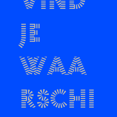
vind
je
waa
rschi