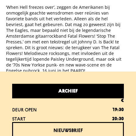
‘When Hell freezes over’, zeggen de Amerikanen bij
onmogelijk geachte wensdromen over reünies van
favoriete bands uit het verleden. Alleen als de hel
bevriest, gaat het gebeuren. Dat mag zo geweest zijn bij
The Eagles, maar bepaald niet bij de legendarische
Amsterdamse gitaarrockband Fatal Flowers! ‘Stop The
Presses,’ om met een tekstregel uit Johnny D. Is Back! te
spreken. Dit is groot nieuws: de terugkeer van The Fatal
Flowers! Melodieuze rocksongs, met invloeden uit de
tegelijkertijd lopende Paisley Underground, maar ook uit
de ‘70s New Yorkse punk- en new wave-scene en de
Engelse pubrock. 16 juni in het PAARD!
ARCHIEF
€
DEUR OPEN
19:30
START
20:30
NIEUWSBRIEF