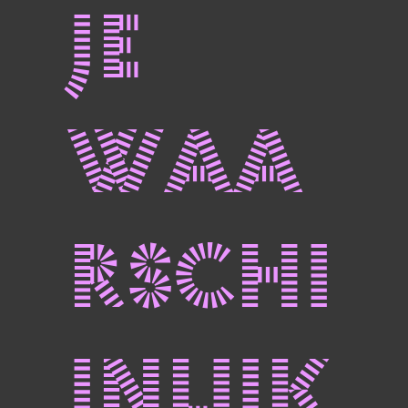
je
waa
rschi
jnlijk