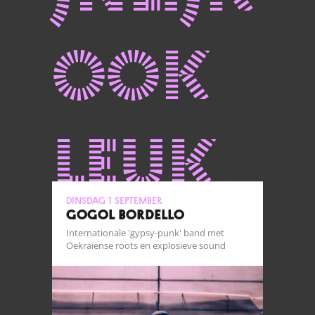
ook
leuk
dinsdag 1 september
GOGOL BORDELLO
Internationale 'gypsy-punk' band met
Oekraïense roots en explosieve sound