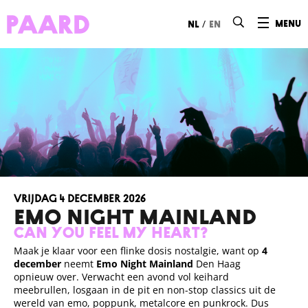
Ga naar hoofdinhoud
/
menu
nl
en
vrijdag 4 december 2026
EMO NIGHT MAINLAND
Can you feel my heart?
Maak je klaar voor een flinke dosis nostalgie, want op
4
december
neemt
Emo Night Mainland
Den Haag
opnieuw over. Verwacht een avond vol keihard
meebrullen, losgaan in de pit en non-stop classics uit de
wereld van emo, poppunk, metalcore en punkrock. Dus