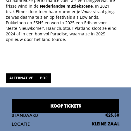
schaamteloze performance voelt als een langverwachte
frisse wind in de
Nederlandse muziekscene
. In 2021
brak Elmer door toen haar nummer
Je Vader
viraal ging,
ze was daarna te zien op festivals als Lowlands,
Pukkelpop en ESNS en won in 2025 een Edison voor
‘Beste Nieuwkomer’. Haar clubtour Platland sloot ze eind
2024 af in een bomvol Paradiso, waarna ze in 2025
opnieuw door het land tourde.
ALTERNATIVE
POP
KOOP TICKETS
STANDAARD
€25,50
LOCATIE
KLEINE ZAAL