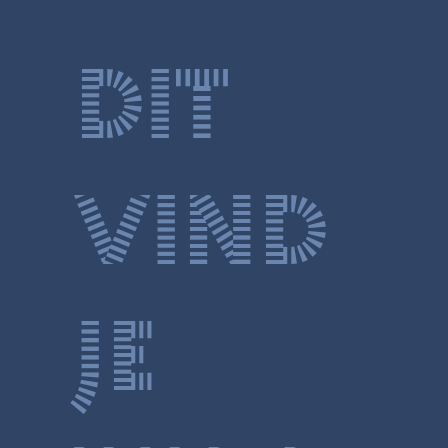
Dit
vind
je