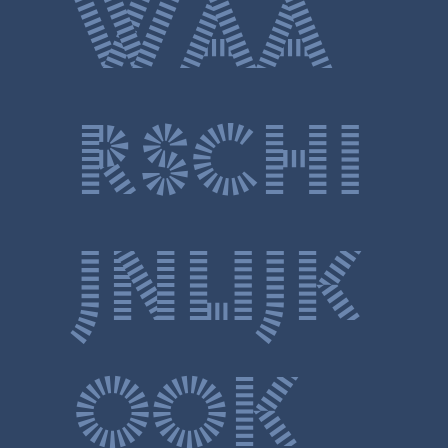
waa
rschi
jnlijk
ook