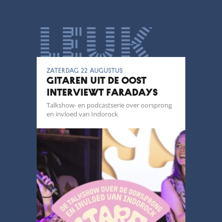
leuk
zaterdag 22 augustus
GITAREN UIT DE OOST
INTERVIEWT FARADAYS
Talkshow- en podcastserie over oorsprong
en invloed van Indorock