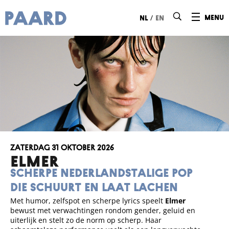
Ga naar hoofdinhoud
/
menu
nl
en
zaterdag 31 oktober 2026
ELMER
Scherpe Nederlandstalige pop
die schuurt en laat lachen
Met humor, zelfspot en scherpe lyrics speelt
Elmer
bewust met verwachtingen rondom gender, geluid en
uiterlijk en stelt zo de norm op scherp. Haar