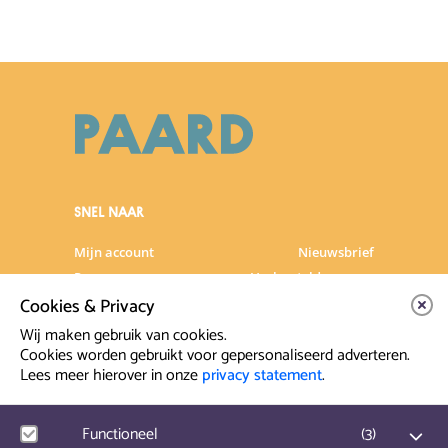
SNEL NAAR
Mijn account
Nieuwsbrief
Programma
Veelgestelde vragen
Cookies & Privacy
Partners & Sponsoren
Verhuur
Artiesten info
Vacatures
Wij maken gebruik van cookies.
Cookies worden gebruikt voor gepersonaliseerd adverteren.
Lees meer hierover in onze
privacy statement
.
Contact & Route
Prinsegracht 12
Functioneel
(
3
)