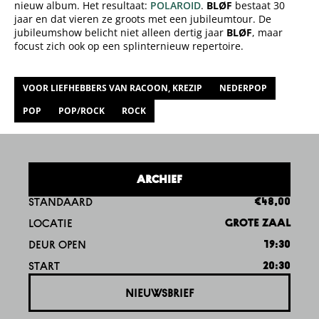
nieuw album. Het resultaat:
POLAROID
.
BLØF
bestaat 30
jaar en dat vieren ze groots met een jubileumtour. De
jubileumshow belicht niet alleen dertig jaar
BLØF
, maar
focust zich ook op een splinternieuw repertoire.
VOOR LIEFHEBBERS VAN RACOON, KREZIP
NEDERPOP
POP
POP/ROCK
ROCK
ARCHIEF
STANDAARD
€48,00
LOCATIE
GROTE ZAAL
DEUR OPEN
19:30
START
20:30
NIEUWSBRIEF