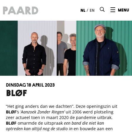
Ga naar hoofdinhoud
/
menu
nl
en
dinsdag 18 april 2023
BLØF
“Het ging anders dan we dachten”. Deze openingszin uit
BLØF
’s
‘Aanzoek Zonder Ringen’
uit 2006 werd plotseling
zeer actueel toen in maart 2020 de pandemie uitbrak.
BLØF
omarmde de uitspraak
een band die niet kan
optreden kan altijd nog de studio in
en bouwde aan een