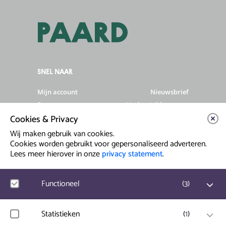
SNEL NAAR
Mijn account
Nieuwsbrief
Programma
Veelgestelde vragen
Cookies & Privacy
Partners & Sponsoren
Verhuur
Artiesten info
Vacatures
Wij maken gebruik van cookies.
Cookies worden gebruikt voor gepersonaliseerd adverteren.
Lees meer hierover in onze
privacy statement
.
Contact & Route
Prinsegracht 12
Functioneel
(
3
)
2512 GA Den Haag
Google Analytics
Statistieken
(
1
)
info@paard.nl
Bezoekersstatistieken, websitebezoek en gebruik wordt