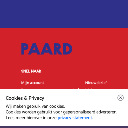
SNEL NAAR
Mijn account
Nieuwsbrief
Programma
Veelgestelde vragen
Cookies & Privacy
Partners & Sponsoren
Verhuur
Artiesten info
Vacatures
Wij maken gebruik van cookies.
Cookies worden gebruikt voor gepersonaliseerd adverteren.
Lees meer hierover in onze
privacy statement
.
Contact & Route