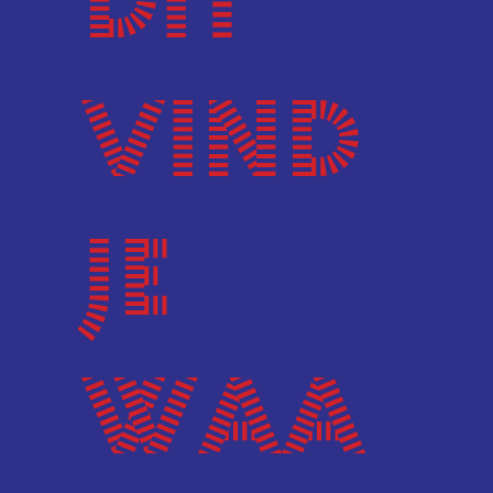
Dit
vind
je
waa