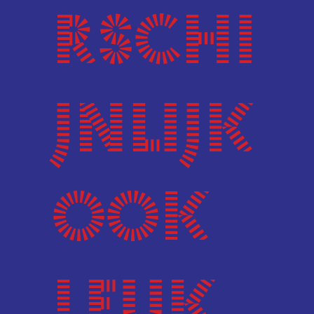
rschi
jnlijk
ook
leuk