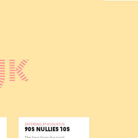
jk
zaterdag 29 augustus
90S NULLIES 10S
The best from the past!