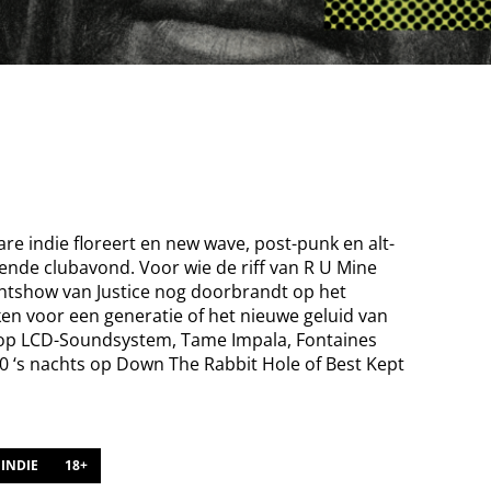
are indie floreert en new wave, post-punk en alt-
nde clubavond. Voor wie de riff van R U Mine
ichtshow van Justice nog doorbrandt op het
ken voor een generatie of het nieuwe geluid van
op LCD-Soundsystem, Tame Impala, Fontaines
:00 ‘s nachts op Down The Rabbit Hole of Best Kept
INDIE
18+