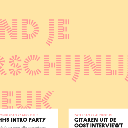
nd je
schijnli
leuk
onderdag 27 augustus
zaterdag 22 augustus
HHS INTRO PARTY
GITAREN UIT DE
OOST INTERVIEWT
ét feest voor alle eerstejaars