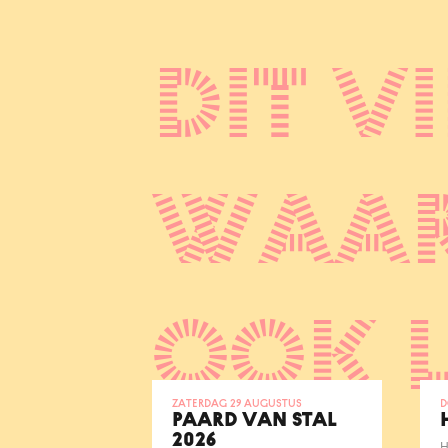
Dit vi
waar
ook 
zaterdag 29 augustus
d
PAARD VAN STAL
2026
H