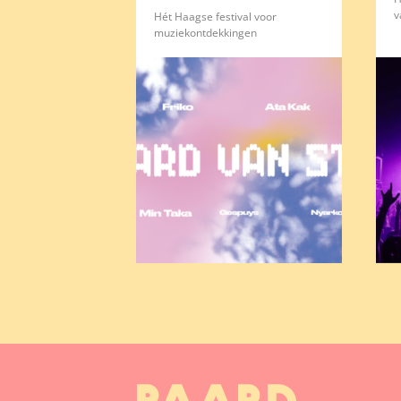
v
Hét Haagse festival voor
muziekontdekkingen