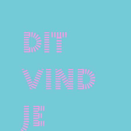
Dit
vind
je