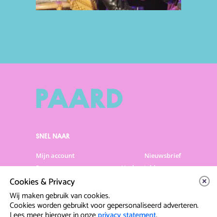
SNEL NAAR
Mijn account
Nieuwsbrief
Programma
Veelgestelde vragen
Cookies & Privacy
Partners & Sponsoren
Verhuur
Artiesten info
Vacatures
Wij maken gebruik van cookies.
Cookies worden gebruikt voor gepersonaliseerd adverteren.
Lees meer hierover in onze
privacy statement
.