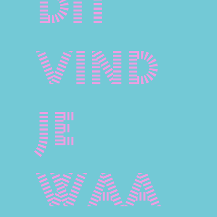
Dit
vind
je
waa