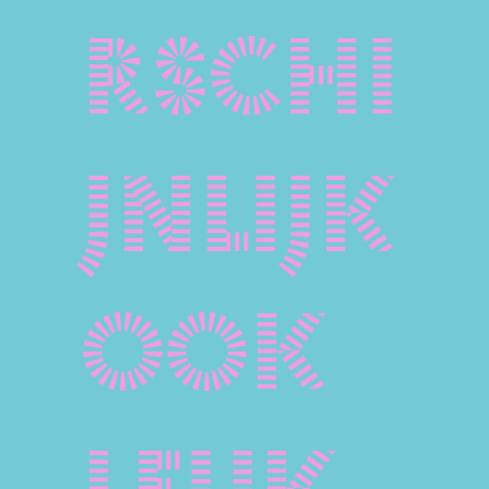
rschi
jnlijk
ook