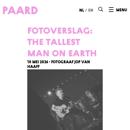
Ga naar hoofdinhoud
/
menu
nl
en
Fotoverslag:
The Tallest
Man on Earth
10 mei 2026 - Fotograaf Jop van
Haaff