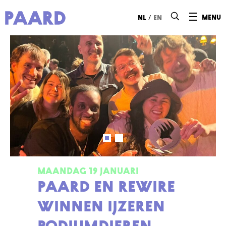
Ga naar hoofdinhoud
/
menu
nl
en
MAANDAG 19 JANUARI
PAARD en Rewire
winnen IJzeren