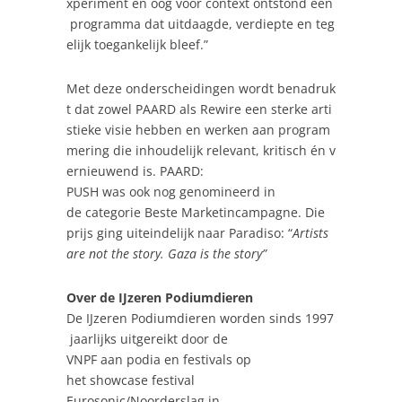
xperiment en oog voor context ontstond een
programma dat uitdaagde, verdiepte en teg
elijk toegankelijk bleef.”
Met deze onderscheidingen wordt benadruk
t dat zowel PAARD als Rewire een sterke arti
stieke visie hebben en werken aan program
mering die inhoudelijk relevant, kritisch én v
ernieuwend is. PAARD:
PUSH was ook nog genomineerd in
de categorie Beste Marketincampagne. Die
prijs ging uiteindelijk naar Paradiso: “
Artists
are not the story. Gaza is the story”
Over de IJzeren Podiumdieren
De IJzeren Podiumdieren worden sinds 1997
jaarlijks uitgereikt door de
VNPF aan podia en festivals op
het showcase festival
Eurosonic/Noorderslag in