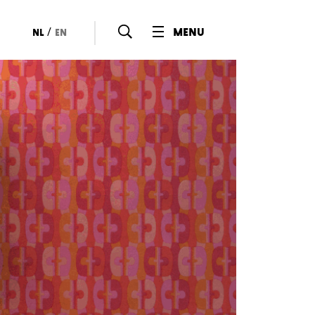
/
menu
nl
en