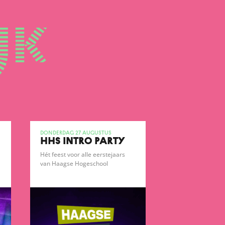
jk
donderdag 27 augustus
HHS INTRO PARTY
Hét feest voor alle eerstejaars
van Haagse Hogeschool