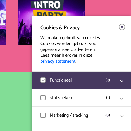
Cookies & Privacy
Wij maken gebruik van cookies.
Cookies worden gebruikt voor
gepersonaliseerd adverteren.
Lees meer hierover in onze
privacy statement
.
Functioneel
(
3
)
Contact & Route
Google Analytics
Statistieken
(
1
)
Prinsegracht 12
Bezoekersstatistieken, websitebezoek en
2512 GA Den Haag
gebruik wordt gemeten en
gebruikersgegevens worden anoniem
Hotjar
Marketing / tracking
(
9
)
verzameld.
Gebruikersgegevens en gedrag worden
info@paard.nl
opgeslagen voor optimalisatie van de
070 750 34 34
website.