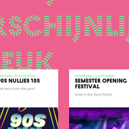
schijnli
leuk
aterdag 29 augustus
donderdag 3 september
90S NULLIES 10S
SEMESTER OPENING
FESTIVAL
he best from the past!
Glow in the Dark festijn