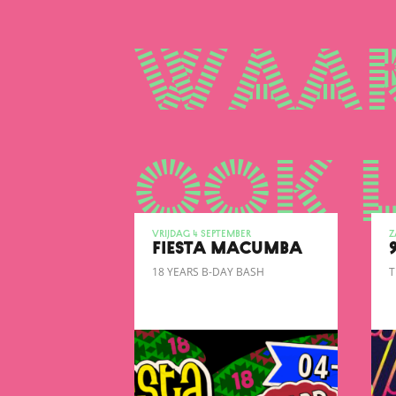
waar
ook 
vrijdag 4 september
z
FIESTA MACUMBA
18 YEARS B-DAY BASH
T