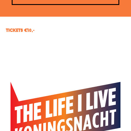
TICKETS €1
0,-