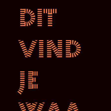
Dit
vind
je