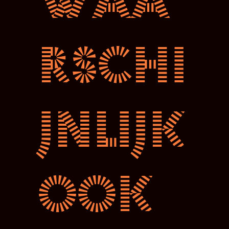
waa
rschi
jnlijk
ook