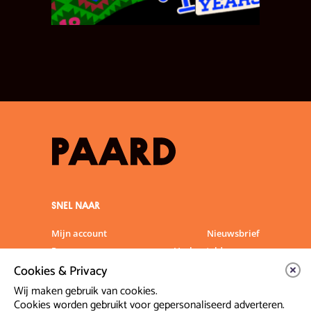
SNEL NAAR
Mijn account
Nieuwsbrief
Programma
Veelgestelde vragen
Cookies & Privacy
Partners & Sponsoren
Verhuur
Artiesten info
Vacatures
Wij maken gebruik van cookies.
Cookies worden gebruikt voor gepersonaliseerd adverteren.