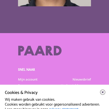
SNEL NAAR
Mijn account
Nieuwsbrief
Programma
Veelgestelde vragen
Cookies & Privacy
Partners & Sponsoren
Verhuur
Artiesten info
Vacatures
Wij maken gebruik van cookies.
Cookies worden gebruikt voor gepersonaliseerd adverteren.