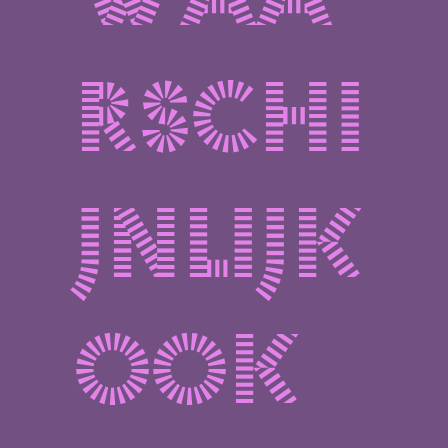
waa
rschi
jnlijk
ook