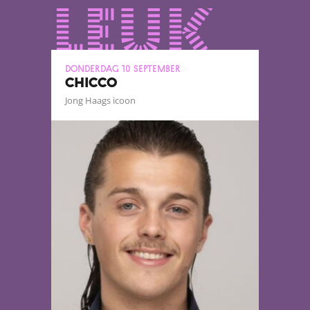
leuk
donderdag 10 september
CHICCO
Jong Haags icoon