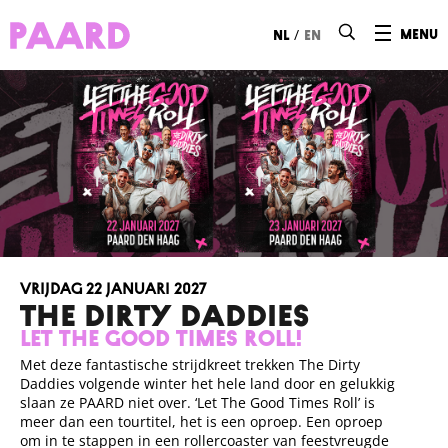
Ga naar hoofdinhoud
/
menu
nl
en
vrijdag 22 januari 2027
THE DIRTY DADDIES
LET THE GOOD TIMES ROLL!
Met deze fantastische strijdkreet trekken The Dirty
Daddies volgende winter het hele land door en gelukkig
slaan ze PAARD niet over. ‘Let The Good Times Roll’ is
meer dan een tourtitel, het is een oproep. Een oproep
om in te stappen in een rollercoaster van feestvreugde