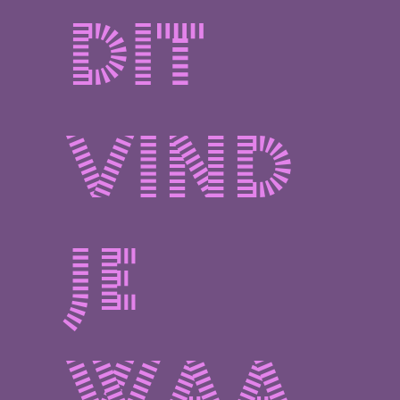
Dit
vind
je