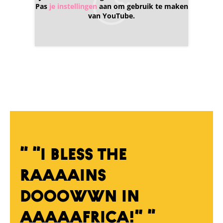
Pas
je instellingen
aan om gebruik te maken
van YouTube.
“ “I bless the
raaaains
dooowwn in
Aaaaafrica!” “