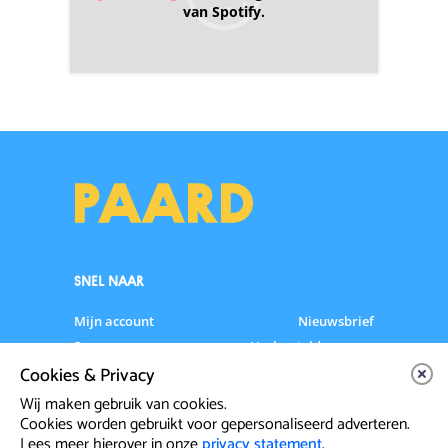
van Spotify.
SNEL NAAR
Mijn account
Nieuwsbrief
Programma
Veelgestelde vragen
Cookies & Privacy
Partners & Sponsoren
Verhuur
Artiesten info
Vacatures
Wij maken gebruik van cookies.
Cookies worden gebruikt voor gepersonaliseerd adverteren.
Lees meer hierover in onze
privacy statement
.