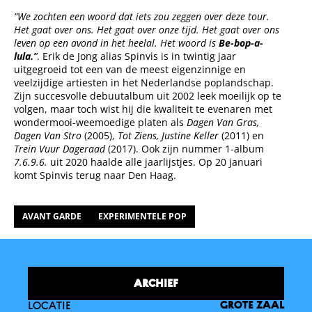
“We zochten een woord dat iets zou zeggen over deze tour.
Het gaat over ons. Het gaat over onze tijd. Het gaat over ons
leven op een avond in het heelal. Het woord is
Be-bop-a-
lula.’
’
. Erik de Jong alias Spinvis is in twintig jaar
uitgegroeid tot een van de meest eigenzinnige en
veelzijdige artiesten in het Nederlandse poplandschap.
Zijn succesvolle debuutalbum uit 2002 leek moeilijk op te
volgen, maar toch wist hij die kwaliteit te evenaren met
wondermooi-weemoedige platen als
Dagen Van Gras,
Dagen Van Stro
(2005),
Tot Ziens, Justine Keller
(2011) en
Trein Vuur Dageraad
(2017). Ook zijn nummer 1-album
7.6.9.6.
uit 2020 haalde alle jaarlijstjes. Op 20 januari
komt Spinvis terug naar Den Haag.
AVANT GARDE
EXPERIMENTELE POP
ARCHIEF
LOCATIE
GROTE ZAAL