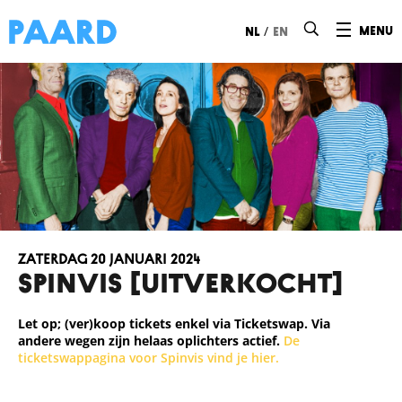
Ga naar hoofdinhoud
/
menu
nl
en
zaterdag 20 januari 2024
SPINVIS [uitverkocht]
Let op; (ver)koop tickets enkel via Ticketswap. Via
andere wegen zijn helaas oplichters actief.
De
ticketswappagina voor Spinvis vind je hier.