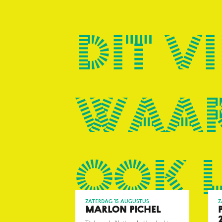
Dit vi
waar
ook 
zaterdag 15 augustus
z
MARLON PICHEL