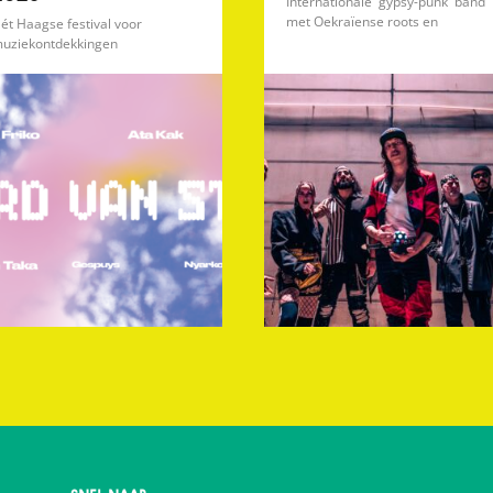
Internationale 'gypsy-punk' band
met Oekraïense roots en
ét Haagse festival voor
explosieve sound
uziekontdekkingen