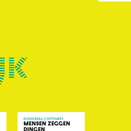
jk
donderdag 3 september
MENSEN ZEGGEN
DINGEN