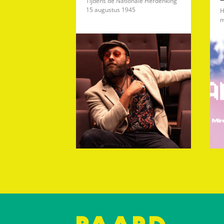
Tijdens de Nationale Herdenking
15 augustus 1945
H
m