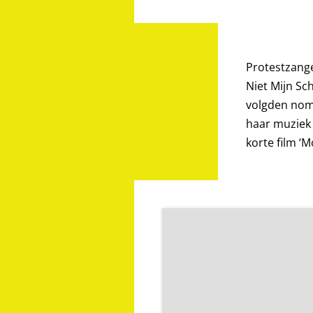
Protestzange
Niet Mijn Sc
volgden nom
haar muziek 
korte film ‘M