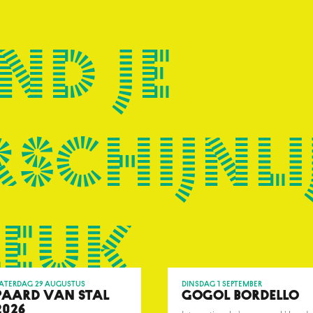
nd je
schijnli
leuk
aterdag 29 augustus
dinsdag 1 september
PAARD VAN STAL
GOGOL BORDELLO
2026