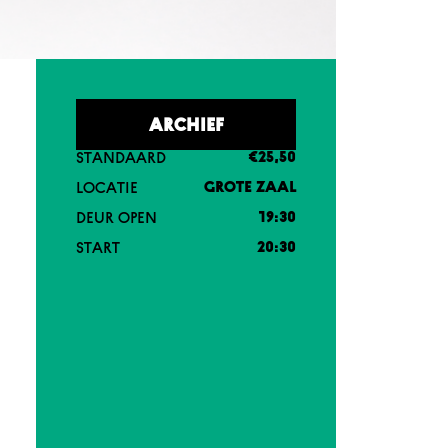
ARCHIEF
STANDAARD
€25,50
LOCATIE
GROTE ZAAL
DEUR OPEN
19:30
START
20:30