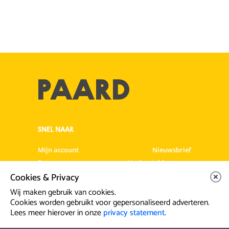
SNEL NAAR
Mijn account
Nieuwsbrief
Programma
Veelgestelde vragen
Cookies & Privacy
Partners & Sponsoren
Verhuur
Artiesten info
Vacatures
Wij maken gebruik van cookies.
Cookies worden gebruikt voor gepersonaliseerd adverteren.
Lees meer hierover in onze
privacy statement
.
Contact & Route