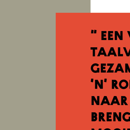
“ Een
taalv
gezam
’n’ r
naar 
breng