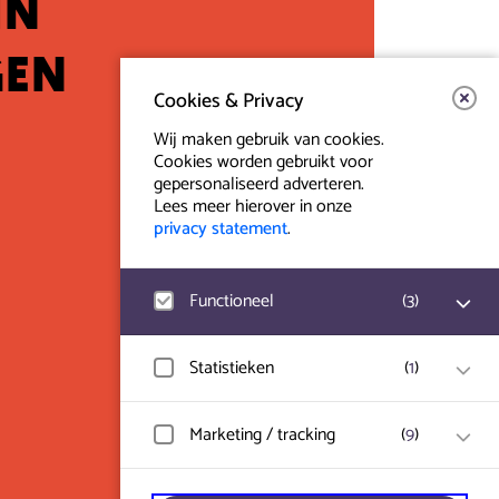
in
gen
Cookies & Privacy
Wij maken gebruik van cookies.
Cookies worden gebruikt voor
gepersonaliseerd adverteren.
Lees meer hierover in onze
privacy statement
.
Functioneel
(
3
)
Contact & Route
Google Analytics
Statistieken
(
1
)
Prinsegracht 12
Bezoekersstatistieken, websitebezoek en
2512 GA Den Haag
gebruik wordt gemeten en
gebruikersgegevens worden anoniem
Hotjar
Marketing / tracking
(
9
)
verzameld.
Gebruikersgegevens en gedrag worden
info@paard.nl
opgeslagen voor optimalisatie van de
website.
070 750 34 34