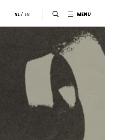
/
menu
nl
en