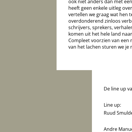
ook niet anders dan met ee
heeft geen enkele uitleg ove
vertellen we graag wat hen t
overdonderend zinloos verb
schrijvers, sprekers, verhal
komen uit het hele land naar
Compleet voorzien van een
van het lachen sturen we je 
De line up v
Line up:
Ruud Smulde
Andre Manu