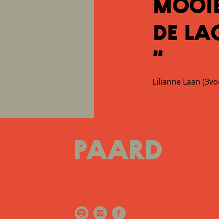
mooie
de la
“
Lilianne Laan (3v