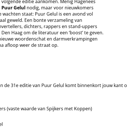
n volgende editie aankomen. Menig Hagenees
r
Puur Gelul
nodig, maar voor nieuwkomers
e wachten staat: Puur Gelul is een avond vol
aal geweld. Een bonte verzameling van
envertellers, dichters, rappers en stand-uppers
 Den Haag om de literatuur een ‘boost’ te geven.
 nieuwe woordenschat en darmverkrampingen
na afloop weer de straat op.
an de 31e editie van Puur Gelul komt binnenkort jouw kant o
rs (vaste waarde van Spijkers met Koppen)
el