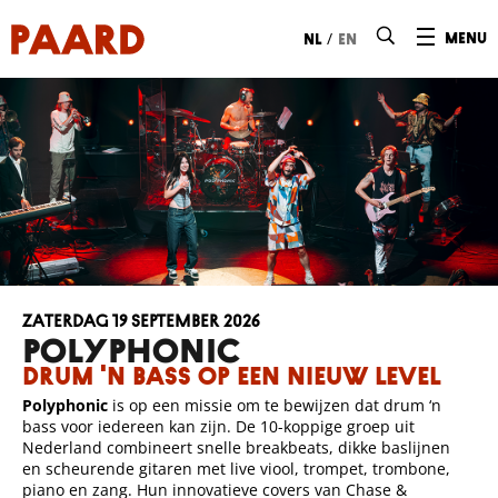
Ga naar hoofdinhoud
/
menu
nl
en
zaterdag 19 september 2026
POLYPHONIC
Drum 'n bass op een nieuw level
Polyphonic
is op een missie om te bewijzen dat drum ‘n
bass voor iedereen kan zijn. De 10-koppige groep uit
Nederland combineert snelle breakbeats, dikke baslijnen
en scheurende gitaren met live viool, trompet, trombone,
piano en zang. Hun innovatieve covers van Chase &