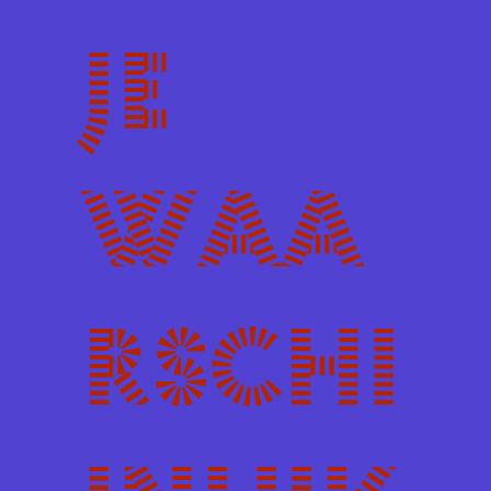
je
waa
rschi