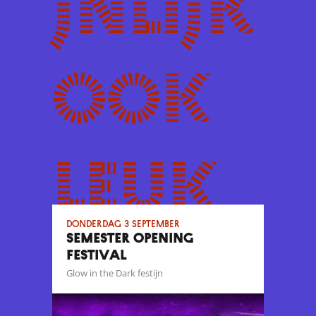
jnlijk
ook
leuk
donderdag 3 september
SEMESTER OPENING
FESTIVAL
Glow in the Dark festijn