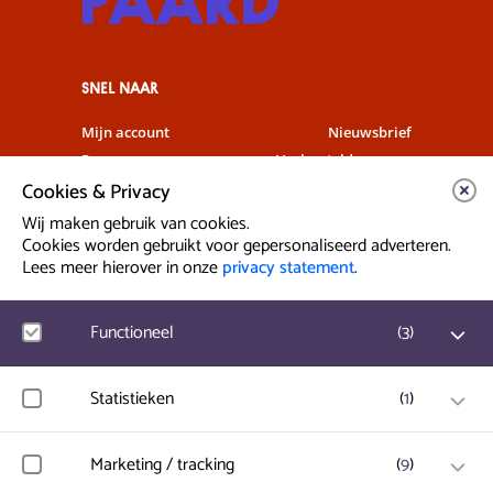
SNEL NAAR
Mijn account
Nieuwsbrief
Programma
Veelgestelde vragen
Cookies & Privacy
Partners & Sponsoren
Verhuur
Artiesten info
Vacatures
Wij maken gebruik van cookies.
Cookies worden gebruikt voor gepersonaliseerd adverteren.
Lees meer hierover in onze
privacy statement
.
Contact & Route
Prinsegracht 12
Functioneel
(
3
)
2512 GA Den Haag
Google Analytics
Statistieken
(
1
)
info@paard.nl
Bezoekersstatistieken, websitebezoek en gebruik wordt
070 750 34 34
gemeten en gebruikersgegevens worden anoniem
verzameld.
Hotjar
Marketing / tracking
(
9
)
Gebruikersgegevens en gedrag worden opgeslagen voor